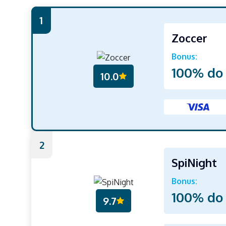
1
Zoccer
Bonus:
100% do
10.0
2
SpiNight
Bonus:
100% do 
9.7