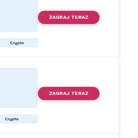
ZAGRAJ TERAZ
ZAGRAJ TERAZ