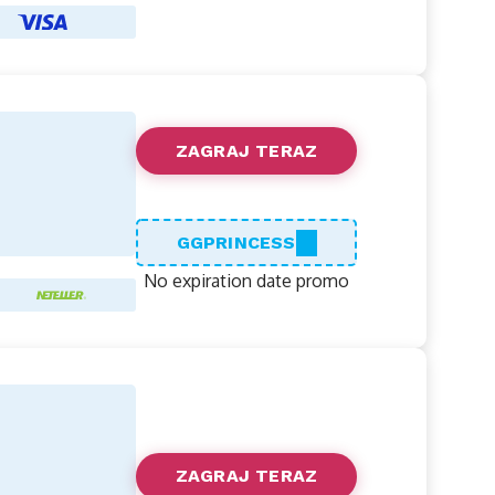
ZAGRAJ TERAZ
GGPRINCESS
No expiration date promo
ZAGRAJ TERAZ