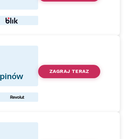
ZAGRAJ TERAZ
spinów