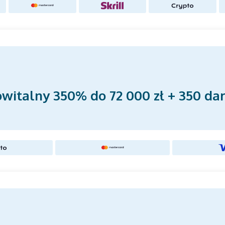
owitalny 350% do 72 000 zł + 350 d