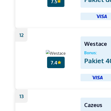
7.5
12
Westace
Bonus:
Pakiet 
7.4
13
Cazeus