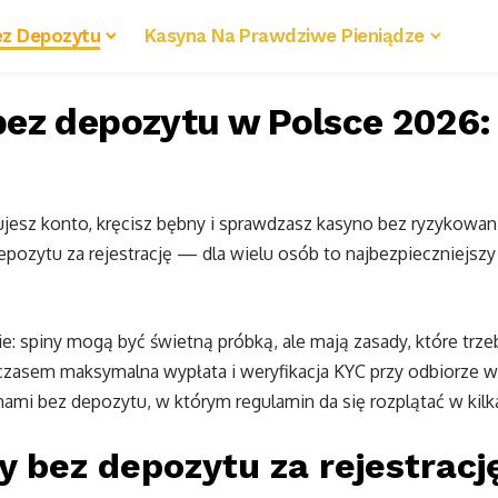
ez Depozytu
Kasyna Na Prawdziwe Pieniądze
z depozytu w Polsce 2026: G
jesz konto, kręcisz bębny i sprawdzasz kasyno bez ryzykowania
ozytu za rejestrację — dla wielu osób to najbezpieczniejszy 
spiny mogą być świetną próbką, ale mają zasady, które trzeba
czasem maksymalna wypłata i weryfikacja KYC przy odbiorze w
ami bez depozytu, w którym regulamin da się rozplątać w kilk
 bez depozytu za rejestracj