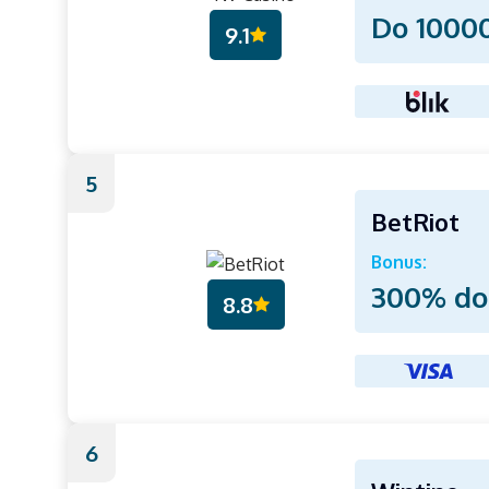
Do 1000
9.1
5
BetRiot
Bonus:
300% do
8.8
6